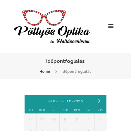
Időpontfoglalás
Home
Időpontfoglalás
AUGUSZTUS 2026
HÉT
KED
SZE
CSÜ
PÉN
SZO
VAS
27
28
29
30
31
1
2
3
4
5
6
7
8
9