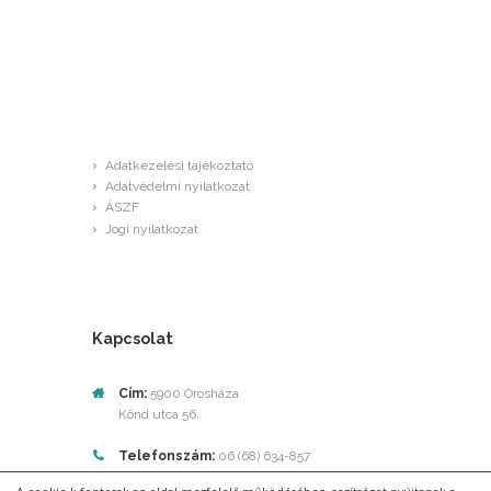
GDPR
Adatkezelési tájékoztató
Adatvédelmi nyilatkozat
ÁSZF
Jogi nyilatkozat
Kapcsolat
Cím:
5900 Orosháza
Könd utca 56.
Telefonszám:
06 (68) 634-857