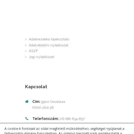
GDPR
Adatkezelési tájékoztató
Adatvédelmi nyilatkozat
ÁSZF
Jogi nyilatkozat
Kapcsolat
Cím:
5900 Orosháza
Könd utca 56.
Telefonszám:
06 (68) 634-857
A cookie-k fontosak az oldal megfelelő működéséhez, segítséget nyújtanak a
E-mail:
info@pottyosoptika.hu
felhasználói élmény fokozásában. Az oldalon használt sütik emlékeztetik a