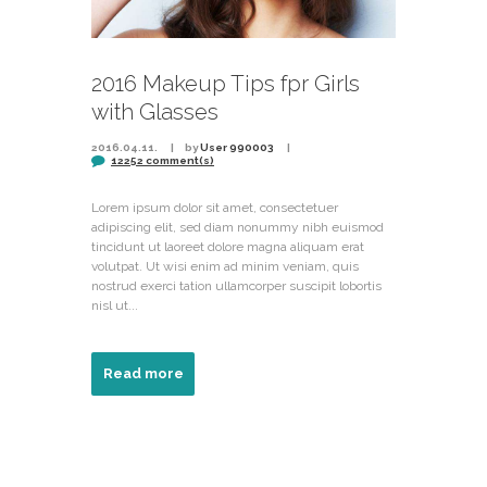
2016 Makeup Tips fpr Girls
with Glasses
2016.04.11.
by
User 990003
12252 comment(s)
Lorem ipsum dolor sit amet, consectetuer
adipiscing elit, sed diam nonummy nibh euismod
tincidunt ut laoreet dolore magna aliquam erat
volutpat. Ut wisi enim ad minim veniam, quis
nostrud exerci tation ullamcorper suscipit lobortis
nisl ut...
Read more