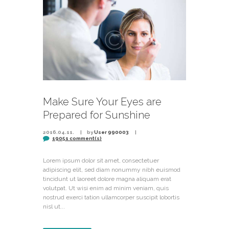
Make Sure Your Eyes are
Prepared for Sunshine
2016.04.11.
by
User 990003
19051 comment(s)
Lorem ipsum dolor sit amet, consectetuer
adipiscing elit, sed diam nonummy nibh euismod
tincidunt ut laoreet dolore magna aliquam erat
volutpat. Ut wisi enim ad minim veniam, quis
nostrud exerci tation ullamcorper suscipit lobortis
nisl ut...