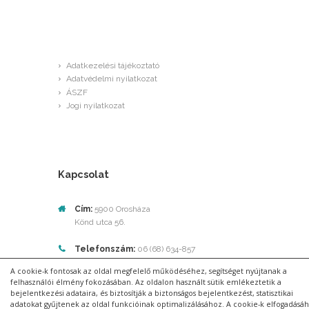
GDPR
Adatkezelési tájékoztató
Adatvédelmi nyilatkozat
ÁSZF
Jogi nyilatkozat
Kapcsolat
Cím:
5900 Orosháza
Könd utca 56.
Telefonszám:
06 (68) 634-857
A cookie-k fontosak az oldal megfelelő működéséhez, segítséget nyújtanak a
E-mail:
info@pottyosoptika.hu
felhasználói élmény fokozásában. Az oldalon használt sütik emlékeztetik a
bejelentkezési adataira, és biztosítják a biztonságos bejelentkezést, statisztikai
adatokat gyűjtenek az oldal funkcióinak optimalizálásához. A cookie-k elfogadásá